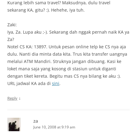
Kurang lebih sama travel? Maksudnya, dulu travel
sekarang KA, gitu? :). Hehehe, iya tuh.
Zaki:
Iya, Za. Lupa aku ;-). Sekarang dah nggak pernah naik KA ya
Za?
Notel CS KA: 13897. Untuk pesan online telp ke CS nya aja
dulu. Nanti dia minta data kita. Trus kita transfer uangnya
melalui ATM Mandiri. Struknya jangan dibuang. Kasi ke
loket mana saja yang kosong di stasiun untuk diganti
dengan tiket kereta. Begitu mas CS nya bilang ke aku :).
URL jadwal KA ada di
sini
.
↓
Reply
za
June 10, 2008 at 9:19 am