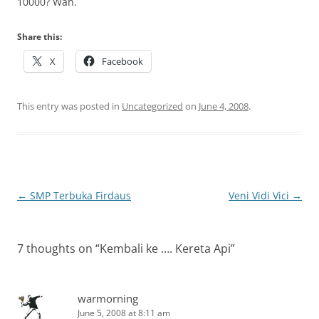
10000? Wah.
Share this:
X
Facebook
This entry was posted in
Uncategorized
on
June 4, 2008
.
Post
←
SMP Terbuka Firdaus
Veni Vidi Vici
→
navigation
7 thoughts on “
Kembali ke …. Kereta Api
”
warmorning
June 5, 2008 at 8:11 am